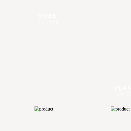
ORBE
CANAPÉ
PLA
CHAIS