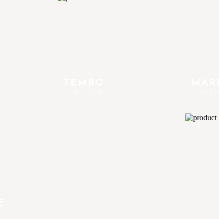
TEMBO
MARM
TABOURET
CHAIS
E
E