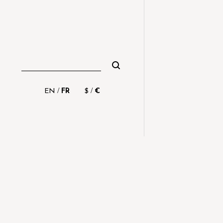
/
/
EN
FR
$
€