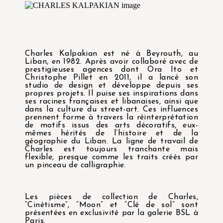
Charles Kalpakian est né à Beyrouth, au
Liban, en 1982. Après avoir collaboré avec de
prestigieuses agences dont Ora Ito et
Christophe Pillet en 2011, il a lancé son
studio de design et développe depuis ses
propres projets. Il puise ses inspirations dans
ses racines françaises et libanaises, ainsi que
dans la culture du street-art. Ces influences
prennent forme à travers la réinterprétation
de motifs issus des arts décoratifs, eux-
mêmes hérités de l’histoire et de la
géographie du Liban. La ligne de travail de
Charles est toujours tranchante mais
flexible, presque comme les traits créés par
un pinceau de calligraphie.
Les pièces de collection de Charles,
“Cinétisme”, “Moon” et “Clé de sol” sont
présentées en exclusivité par la galerie BSL à
Paris.