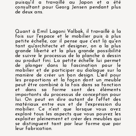
puisqu'il a travaillé au Japon et a été
consultant pour Georg Jensen pendant plus
de deux ans.
Quant à Emil Lagoni Valbak, il travaillé à la
fois sur l'espace et le mobilier puis à plus
petite échelle, car il pense que c'est là qu'en
tant qu'architecte et designer, on a la plus
grande liberté et la plus grande possibilité
de suivre le processus de la planche à dessin
au produit fini. La petite échelle lui permet
de plonger dans la fascination pour le
mobilier et de participer au dialogue sur la
manière de créer un bon design. L'œil pour
les proportions et la façon dont un meuble
peut être combiné à la fois dans sa fonction
et dans sa forme sont des éléments
importants du processus de conception pour
lui. On peut en dire autant de l'effet des
matériaux entre eux et de l'expression du
mobilier. Ce n'est que lorsque vous avez
exploré tous les aspects que vous pouvez les
exploiter pleinement et créer des meubles qui
se distinguent tant par leur forme que par
leur fabrication.