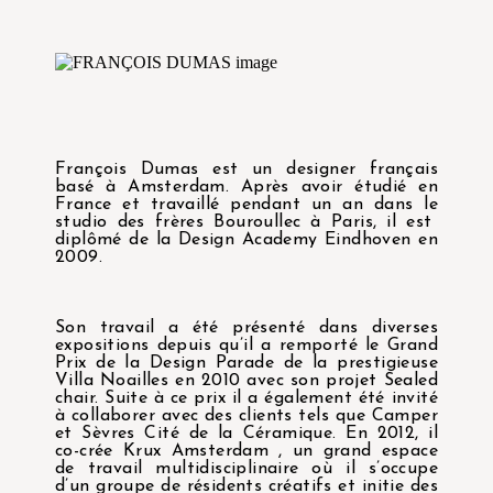
François Dumas est un designer français
basé à Amsterdam. Après avoir étudié en
France et travaillé pendant un an dans le
studio des frères Bouroullec à Paris, il est
diplômé de la Design Academy Eindhoven en
2009.
Son travail a été présenté dans diverses
expositions depuis qu’il a remporté le Grand
Prix de la Design Parade de la prestigieuse
Villa Noailles en 2010 avec son projet Sealed
chair. Suite à ce prix il a également été invité
à collaborer avec des clients tels que Camper
et Sèvres Cité de la Céramique. En 2012, il
co-crée Krux Amsterdam , un grand espace
de travail multidisciplinaire où il s’occupe
d’un groupe de résidents créatifs et initie des