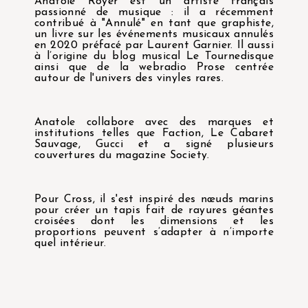
Anatole Royer est un artiste français
passionné de musique : il a récemment
contribué à "Annulé" en tant que graphiste,
un livre sur les événements musicaux annulés
en 2020 préfacé par Laurent Garnier. Il aussi
à l’origine du blog musical Le Tournedisque
ainsi que de la webradio Prose centrée
autour de l'univers des vinyles rares.
Anatole collabore avec des marques et
institutions telles que Faction, Le Cabaret
Sauvage, Gucci et a signé plusieurs
couvertures du magazine Society.
Pour Cross, il s'est inspiré des nœuds marins
pour créer un tapis fait de rayures géantes
croisées dont les dimensions et les
proportions peuvent s’adapter à n’importe
quel intérieur.