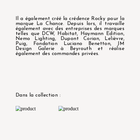
Il a également créé la crédence Rocky pour la
marque La Chance. Depuis lors, il travaille
également avec des entreprises des marques
telles que DCW, Habitat, Haymann Edition,
Nemo Lighting, Dupont Corian, Lelièvre,
Puig, Fondation Luciano Benetton, JM
Design Galerie à Beyrouth et réalise
également des commandes privées.
Dans la collection :