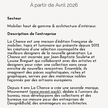
À partir de Avril 2026
Secteur
Mobilier haut de gamme & architecture d’intérieur.
Description de l’entreprise
La Chance est une maison d’édition française de
mobilier, tapis et luminaire qui présente depuis 2012
les créations d’une sélection cosmopolite des
meilleurs designers de la nouvelle génération. La
Chance est incarnée par Jean-Baptiste Souletie et
Louise Breguet qui collaborent avec des artistes et
designers pour créer une collection sans cesse
enrichie de nouvelles rencontres. Ensemble, ils
imaginent des pièces sophistiquées, riches et
graphiques, servies par des matériaux nobles
façonnés par des artisans européens.
Depuis 4 ans La Chance a crée une seconde marque,
Mouvement (
www.mvmt.work
), dédiée à l’univers du
bureau, nous développons des collections et des
bureaux sur-mesure pour des entreprises de
Design&Build, des aménageurs ou architectes.