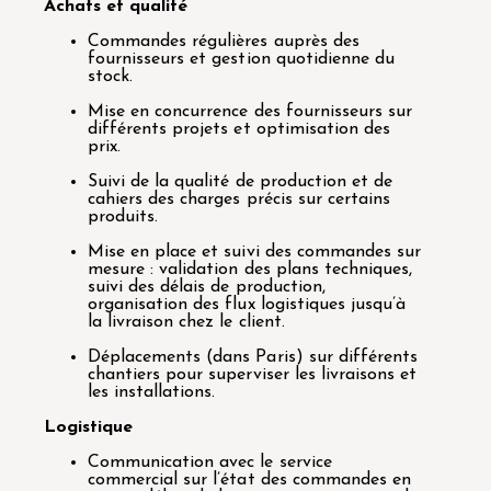
Achats et qualité
Commandes régulières auprès des
fournisseurs et gestion quotidienne du
stock.
Mise en concurrence des fournisseurs sur
différents projets et optimisation des
prix.
Suivi de la qualité de production et de
cahiers des charges précis sur certains
produits.
Mise en place et suivi des commandes sur
mesure : validation des plans techniques,
suivi des délais de production,
organisation des flux logistiques jusqu’à
la livraison chez le client.
Déplacements (dans Paris) sur différents
chantiers pour superviser les livraisons et
les installations.
Logistique
Communication avec le service
commercial sur l’état des commandes en