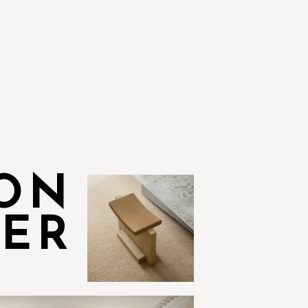
ION
VER