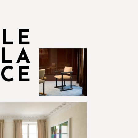
LE
 LA
CE