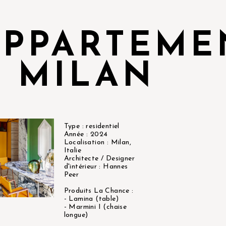
APPARTEME
À MILAN
Type : residentiel
Année : 2024
Localisation : Milan,
Italie
Architecte / Designer
d'intérieur : Hannes
Peer
Produits La Chance :
- Lamina (table)
- Marmini I (chaise
longue)