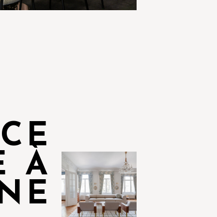
NCE
E À
NE