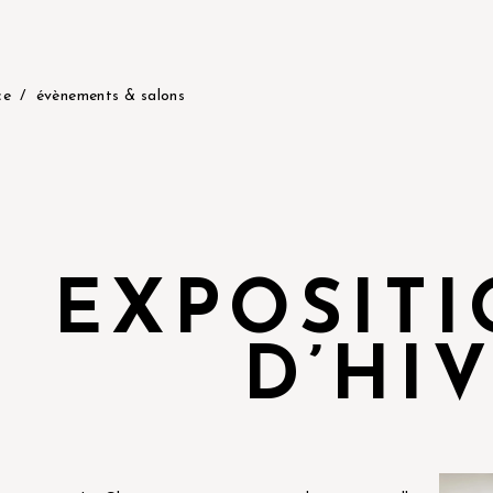
ce
évènements & salons
EXPOSIT
D’HI