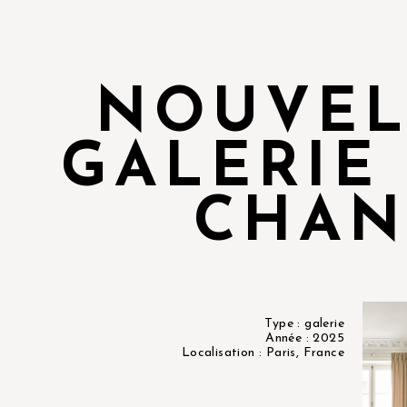
NOUVEL
GALERIE
CHAN
Type : galerie
Année : 2025
Localisation : Paris, France