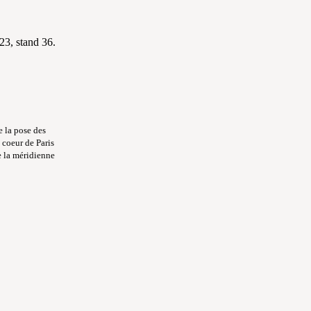
3, stand 36.
e
e la pose des
u coeur de Paris
e la méridienne