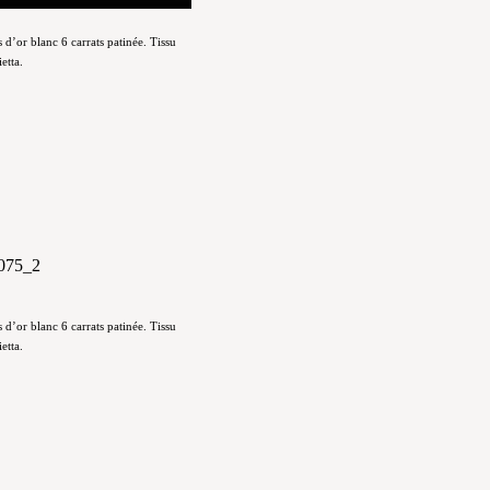
d’or blanc 6 carrats patinée. Tissu
etta.
d’or blanc 6 carrats patinée. Tissu
etta.