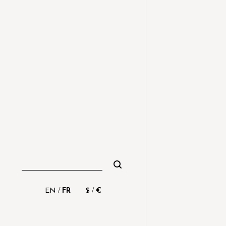
/
/
EN
FR
$
€