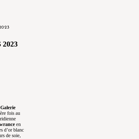
 2023
 2023
a
Galerie
ère fois au
ridienne
wrance
en
es d’or blanc
urs de soie,