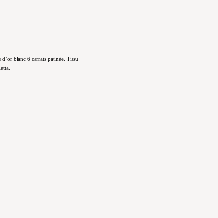
d’or blanc 6 carrats patinée. Tissu
etta.