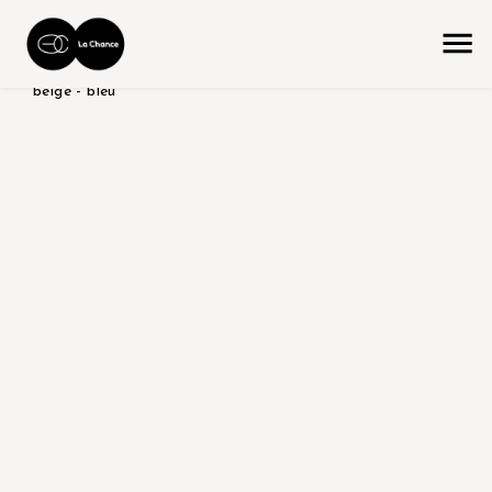
accueil
la collection
produit color/version
rouge -
beige - bleu