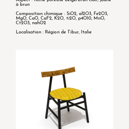
à brun
Composition chimique : SiO2, al2O3, Fe2O3,
MgO, CaO, CaF2, K2O, ti2O, p4O10, MnO,
Ct2O3, nahO2
Localisation : Région de Tibur, Italie