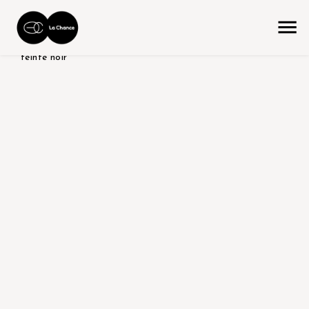
accueil
la collection
produit tabletop
chêne brossé
teinté noir