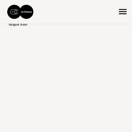
accueil
la collection
produit tabletop
plateau bois
laqué noir