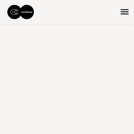
accueil
la collection
produit tabletop
plateau noyer