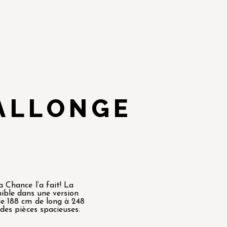
ALLONGE
a Chance l’a fait! La
ible dans une version
de 188 cm de long à 248
 des pièces spacieuses.