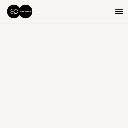
accueil
la collection
produit size
168x252 cm