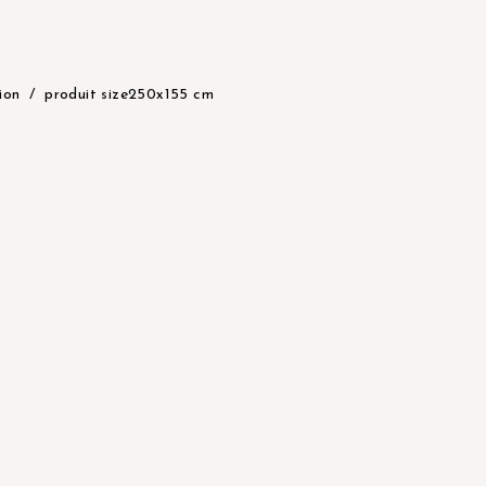
tion
produit size
250x155 cm