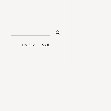
/
/
EN
FR
$
€