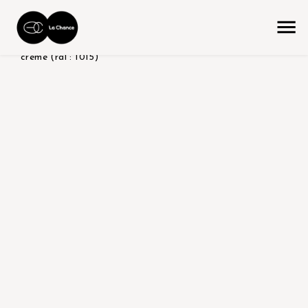
accueil
la collection
produit color/version
brillant -
crème (ral : 1015)