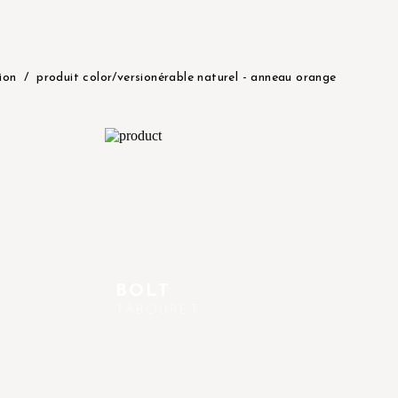
tion
produit color/version
érable naturel - anneau orange
BOLT
TABOURET