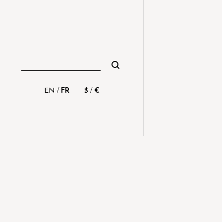
/
/
EN
FR
$
€