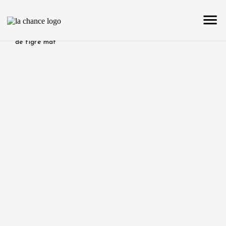
accueil
la collection
produit color/version
marbre pele
de tigre mat