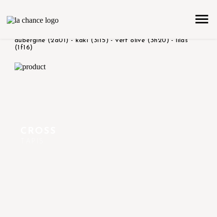
accueil
la collection
produit color/version
violet
aubergine (2a01) - kaki (3i15) - vert olive (3h20) - lilas
(1f16)
CROSS
TAPIS